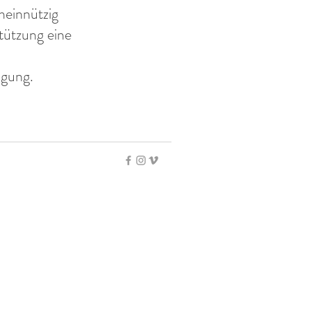
meinnützig
stützung eine
ügung.