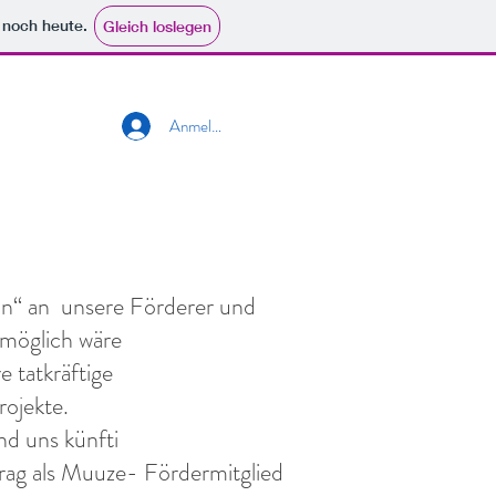
e noch heute.
Gleich loslegen
Anmelden
hön“ an unsere Förderer und
 möglich wäre
 tatkräftige
rojekte.
d uns künfti
rag als Muuze- Fördermitglied